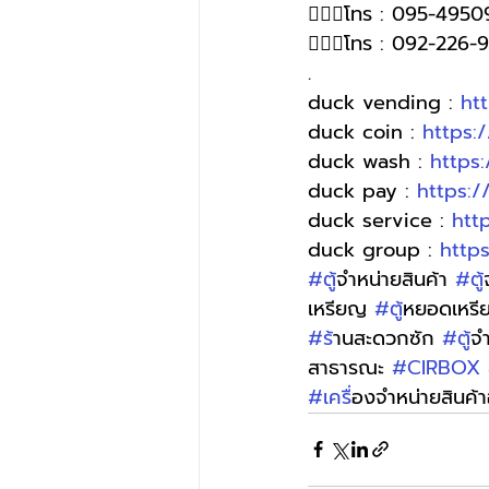
🙋🏻‍♀โทร : 095-4950
🙋🏻‍♀️โทร : 092-226
.
duck vending : 
ht
duck coin : 
https:
duck wash : 
https
duck pay : 
https:
duck service : 
htt
duck group : 
http
#ต
ู้จำหน่ายสินค้า 
#ต
เหรียญ 
#ต
ู้หยอดเหร
#ร
้านสะดวกซัก 
#ต
ู้
สาธารณะ 
#CIRBOX
#เคร
ื่องจำหน่ายสินค้า