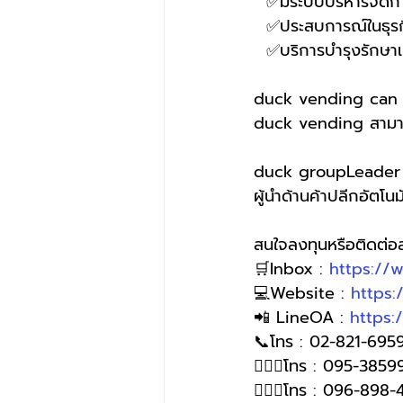
  ✅มีระบบบริหารจัดก
  ✅ประสบการณ์ในธุรกิ
  ✅บริการบำรุงรักษาเ
duck vending can s
duck vending สามารถ
duck groupLeader o
ผู้นำด้านค้าปลีกอัตโนมั
สนใจลงทุนหรือติดต่
🛒Inbox : 
https://
💻Website : 
https
📲 LineOA : 
https:
📞โทร : 02-821-6959
🙋🏻‍♀️โทร : 095-385
🙋🏻‍♀โทร : 096-898-