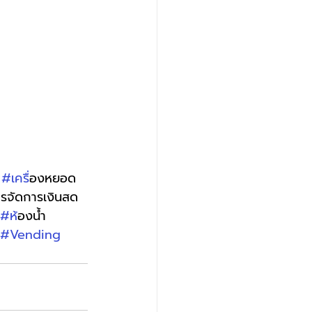
 
#เคร
ื่องหยอด
ารจัดการเงินสด 
#ห
้องน้ำ
#Vending