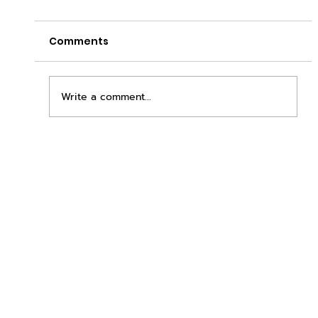
Comments
Write a comment...
เพิ่มพื้นที่ขาย ขยายกำไรคูณสอง ด้วยชุดตู้
STD + SLAVE จาก duck vending!