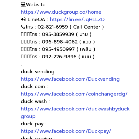
💻Website : 
https://www.duckgroup.co/home
📲 LineOA : 
https://lin.ee/JqHLLZD
📞โทร : 02-821-6959 ( Call Center )
🙋🏻‍♀️โทร : 095-3859939 ( มาย )
🙋🏻‍♀โทร : 096-898-4062 ( แวว )
🙋🏻‍♀โทร : 095-4950997 ( เพลิน )
🙋🏻‍♀️โทร : 092-226-9896 ( แนน )
.
duck vending : 
https://www.facebook.com/Duckvending
duck coin : 
https://www.facebook.com/coinchangerdg/
duck wash : 
https://www.facebook.com/duckwashbyduck
group
duck pay : 
https://www.facebook.com/Duckpay/
duck service : 