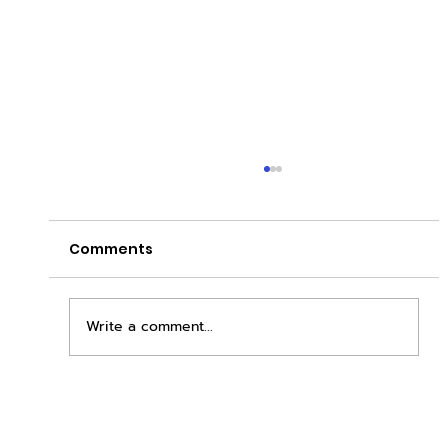
Comments
Write a comment...
เพิ่มพื้นที่ขาย ขยายกำไรคูณสอง ด้วยชุดตู้
STD + SLAVE จาก duck vending!