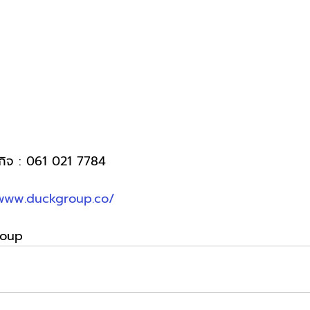
กิจ : 061 021 7784
/www.duckgroup.co/
roup