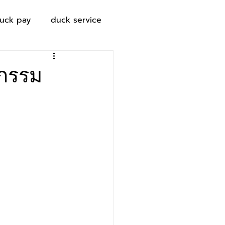
uck pay
duck service
หกรรม