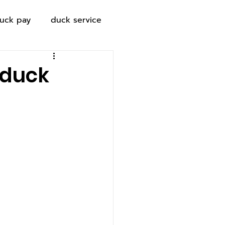
uck pay
duck service
 duck