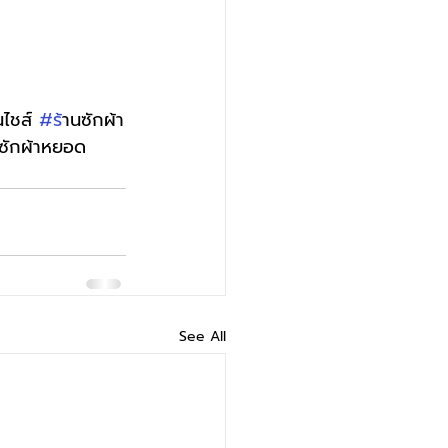
นไชส์ 
#ร
้านซักผ้า
งซักผ้าหยอด
See All