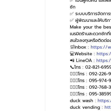
✅ เป็นผู้คิดค้น และผล
ซัก
✅ ระบบบริการจัดการร้
✅ ผู้พัฒนาและให้บริ
Make your the bes
เนรมิตร้านสะดวกซักที
สนใจลงทุนหรือติดต่
🛒Inbox : 
https://
💻Website : 
https
📲 LineOA : 
https:
📞โทร : 02-821-6959
🙋🏻‍♀️โทร : 092-226
🙋🏻‍♀โทร : 095-974-
🙋🏻‍♀โทร : 092-768-
🙋🏻‍♀️โทร : 095-385
duck wash : 
https
duck vending : 
ht