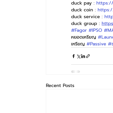
duck pay : 
https:
duck coin : 
https:
duck service : 
htt
duck group : 
http
#Fagor
#IPSO
#M
หยอดเหรียญ 
#Laun
เหรียญ 
#Passive
#
Recent Posts