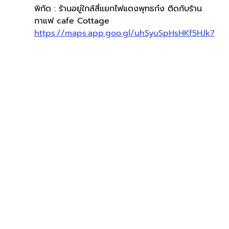
พิกัด : ร้านอยู่ใกล้สี่แยกไฟแดงพุทธก๋ง ติดกับร้าน
กาแฟ cafe Cottage 
https://maps.app.goo.gl/uhSyuSpHsHKf5HJk7