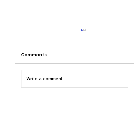
Comments
Write a comment...
เพิ่มพื้นที่ขาย ขยายกำไรคูณสอง ด้วยชุดตู้
STD + SLAVE จาก duck vending!