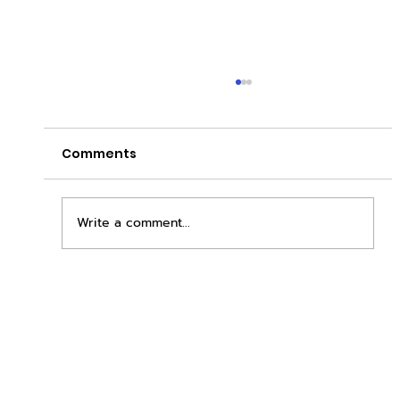
Comments
Write a comment...
เพิ่มพื้นที่ขาย ขยายกำไรคูณสอง ด้วยชุดตู้
STD + SLAVE จาก duck vending!