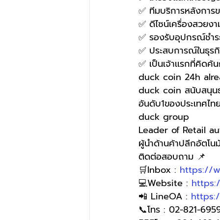
✅ ทีมบริการหลังการขาย
✅ ดีไซน์เครื่องสวยง
✅ รองรับอุปกรณ์ชำ
✅ ประสบการณ์ในธุรกิจ
✅ เป็นเจ้าเเรกที่คิ
duck coin 24h alre
duck coin สนับสนุนธ
อันดับ1ของประเทศไท
duck group 
Leader of Retail a
ผู้นำด้านค้าปลีกอัตโนมั
ติดต่อสอบถาม 📌
🛒Inbox : 
https://
💻Website : 
https
📲 LineOA : 
https:
📞โทร : 02-821-6959