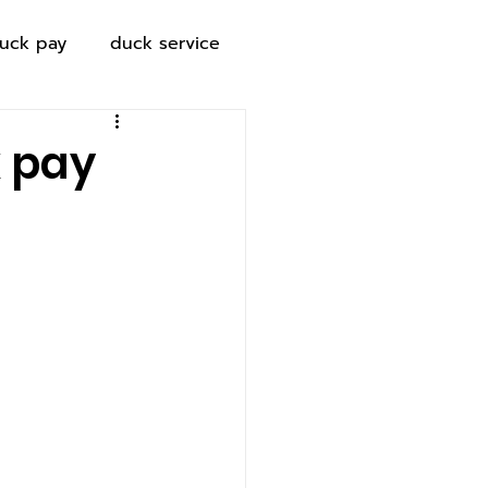
uck pay
duck service
k pay