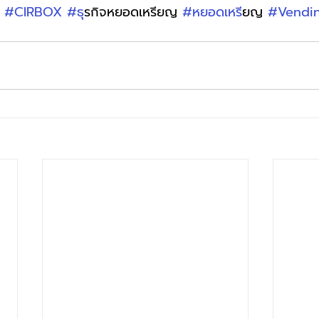
 
#CIRBOX
#ธ
ุรกิจหยอดเหรียญ 
#หยอดเหร
ียญ 
#Vendi