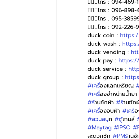
🙋🏻‍♀โทร : 094-469-
🙋🏻‍♀โทร : 096-898-
🙋🏻‍♀️โทร : 095-385
🙋🏻‍♀️โทร : 092-226
duck coin : 
https:
duck wash : 
https
duck vending : 
ht
duck pay : 
https:
duck service : 
htt
duck group : 
http
#เคร
ื่องแลกเหรียญ 
#
#เคร
ื่องจำหน่ายน้ำยา
#ร
้านซักผ้า 
#ร
้านซัก
#เคร
ื่องอบผ้า 
#เคร
ื
#สวนสน
ุก 
#ต
ู้เกมส์ 
#Maytag
#IPSO
#
สะดวกซัก 
#PMร
้านซ