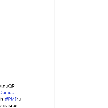
ญสแกนQR 
Domus
ัก 
#PMร
้าน
้ำสาธารณะ 