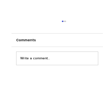
Comments
Write a comment...
เพิ่มพื้นที่ขาย ขยายกำไรคูณสอง ด้วยชุดตู้
STD + SLAVE จาก duck vending!