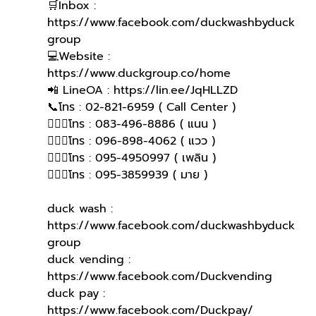
🛒Inbox : 
https://www.facebook.com/duckwashbyduck
group 
💻Website : 
https://www.duckgroup.co/home 
📲 LineOA : https://lin.ee/JqHLLZD 
📞โทร : 02-821-6959 ( Call Center )
🙋🏻‍♀️โทร : 083-496-8886 ( แนน )
🙋🏻‍♀โทร : 096-898-4062 ( แวว )
🙋🏻‍♀โทร : 095-4950997 ( เพลิน )
🙋🏻‍♀️โทร : 095-3859939 ( มาย )
duck wash : 
https://www.facebook.com/duckwashbyduck
group
duck vending : 
https://www.facebook.com/Duckvending
duck pay : 
https://www.facebook.com/Duckpay/