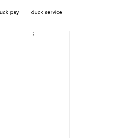
uck pay
duck service
บ