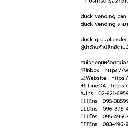
  ✅บริการบำรุงรักษา
duck vending can s
duck vending สามารถ
duck groupLeader o
ผู้นำด้านค้าปลีกอัตโนมั
สนใจลงทุนหรือติดต่
🛒Inbox : https:/
💻Website : https
📲 LineOA : https:
📞โทร : 02-821-6959
🙋🏻‍♀️โทร : 095-385
🙋🏻‍♀โทร : 096-898-
🙋🏻‍♀โทร : 095-4950
🙋🏻‍♀️โทร : 083-496