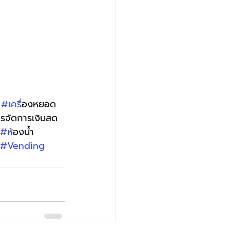
 
#เคร
ื่องหยอด
ารจัดการเงินสด 
#ห
้องน้ำ
#Vending