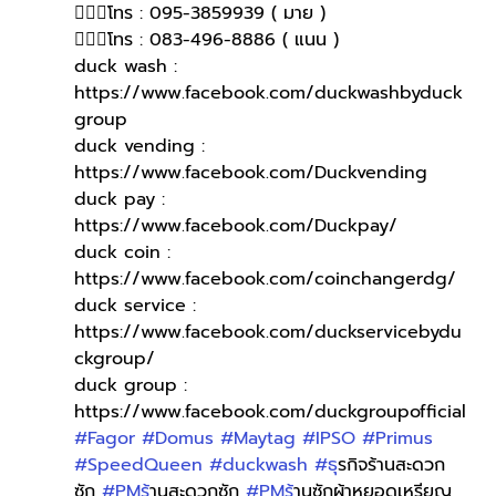
🙋🏻‍♀โทร : 095-3859939 ( มาย )
🙋🏻‍♀โทร : 083-496-8886 ( แนน )
duck wash : 
https://www.facebook.com/duckwashbyduck
group
duck vending : 
https://www.facebook.com/Duckvending
duck pay : 
https://www.facebook.com/Duckpay/
duck coin : 
https://www.facebook.com/coinchangerdg/
duck service : 
https://www.facebook.com/duckservicebydu
ckgroup/
duck group : 
https://www.facebook.com/duckgroupofficial
#Fagor
#Domus
#Maytag
#IPSO
#Primus
#SpeedQueen
#duckwash
#ธ
ุรกิจร้านสะดวก
ซัก 
#PMร
้านสะดวกซัก 
#PMร
้านซักผ้าหยอดเหรียญ 