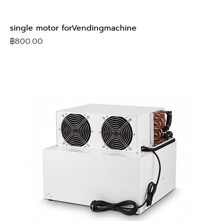
single motor forVendingmachine
Price
฿800.00