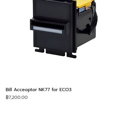
Bill Acceoptor NK77 for ECO3
Price
฿7,200.00