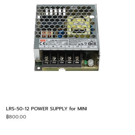
LRS-50-12 POWER SUPPLY for MINI
Price
฿800.00