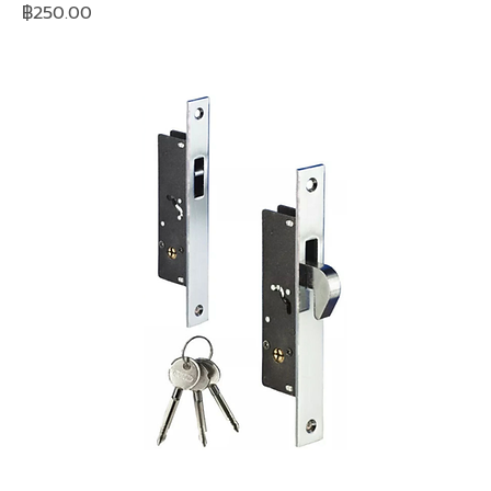
Price
฿250.00