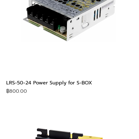
LRS-50-24 Power Supply for S-BOX
Price
฿800.00