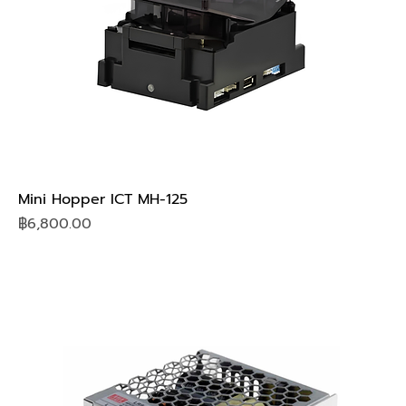
Mini Hopper ICT MH-125
Price
฿6,800.00