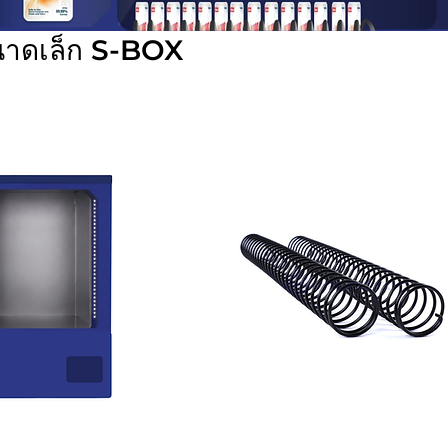
ขนาดเล็ก S-BOX