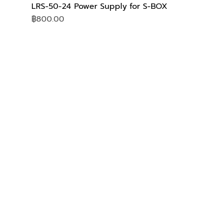
LRS-50-24 Power Supply for S-BOX
Price
฿800.00